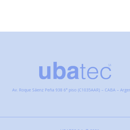
Av. Roque Sáenz Peña 938 6° piso (C1035AAR) – CABA – Argen